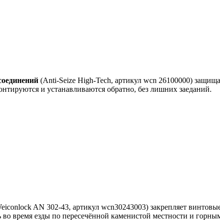
соединений
(Anti-Seize High-Tech, артикул wcn 26100000) защищ
онтируются и устанавливаются обратно, без лишних заеданий.
eiconlock AN 302-43, артикул wcn30243003) закрепляет винтовы
ь во время езды по пересечённой каменистой местности и горны