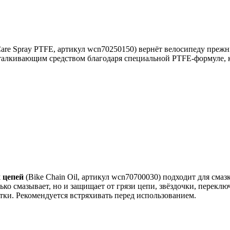
are Spray PTFE, артикул wcn70250150) вернёт велосипеду прежн
талкивающим средством благодаря специальной PTFE-формуле, к
 цепей
(Bike Chain Oil, артикул wcn70700030) подходит для сма
ько смазывает, но и защищает от грязи цепи, звёздочки, переклю
тки. Рекомендуется встряхивать перед использованием.