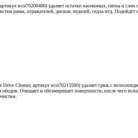
 артикул wcn70200400) удаляет остатки насекомых, пятна и слои
истки рамы, отражателей, дисков, педалей, седла итд. Подойдёт и
e Drive Cleaner, артикул wcn70215500) удаляет грязь с велосипе
 ободов. Очищает и обезжиривает поверхности, после чего испар
очистки.