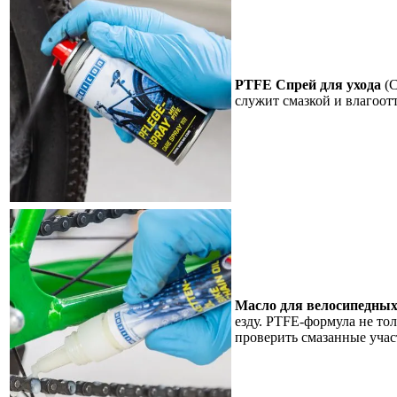
PTFE Спрей для ухода
(C
служит смазкой и влагоот
Масло для велосипедных
езду. PTFE-формула не тол
проверить смазанные учас