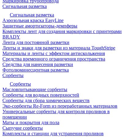
Маркировка трубопровода
Сигнальная разметка
Сигнальная разметка
Аэрозольная краска EasyLine
Защитные амортизаторы-демпферы
Комплекты лент для создания маркировки с принтерами
BRADY
Лента для постоянной разметки
Ленты и знаки для разметки из материала ToughStripe
Материалы и ленты с эффектом антискольжения
Средства временного ограничения пространства
Средства для нанесения разметки
Фотолюминесцентная разметка
Сорбенты
Сорбенты
Масловпитывающие сорбенты
Сорбенты для водных поверхностей
Сорбенты для сбора химических веществ
Эко-сорбенты Re-Form из переработанных материалов
Универсальные сорбенты для контроля проливов в
помещении
Маты и покрытия для пола
Сыпучие сорбенты
Комплекты и станции для устранения проливов