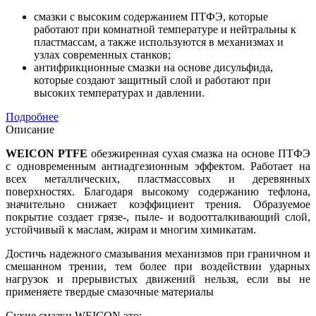
смазки с высоким содержанием ПТФЭ, которые
работают при комнатной температуре и нейтральны к
пластмассам, а также используются в механизмах и
узлах современных станков;
антифрикционные смазки на основе дисульфида,
которые создают защитный слой и работают при
высоких температурах и давлении.
Подробнее
Описание
WEICON PTFE
обезжиренная сухая смазка на основе ПТФЭ
с одновременным антиадгезионным эффектом. Работает на
всех металлических, пластмассовых и деревянных
поверхностях. Благодаря высокому содержанию тефлона,
значительно снижает коэффициент трения. Образуемое
покрытие создает грязе-, пыле- и водоотталкивающий слой,
устойчивый к маслам, жирам и многим химикатам.
Достичь надежного смазывания механизмов при граничном и
смешанном трении, тем более при воздействии ударных
нагрузок и прерывистых движений нельзя, если вы не
применяете твердые смазочные материалы
Сухие смазки WEICON это: