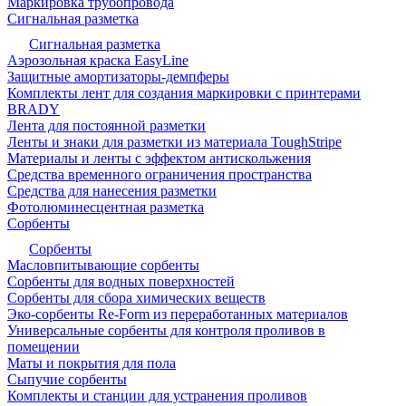
Маркировка трубопровода
Сигнальная разметка
Сигнальная разметка
Аэрозольная краска EasyLine
Защитные амортизаторы-демпферы
Комплекты лент для создания маркировки с принтерами
BRADY
Лента для постоянной разметки
Ленты и знаки для разметки из материала ToughStripe
Материалы и ленты с эффектом антискольжения
Средства временного ограничения пространства
Средства для нанесения разметки
Фотолюминесцентная разметка
Сорбенты
Сорбенты
Масловпитывающие сорбенты
Сорбенты для водных поверхностей
Сорбенты для сбора химических веществ
Эко-сорбенты Re-Form из переработанных материалов
Универсальные сорбенты для контроля проливов в
помещении
Маты и покрытия для пола
Сыпучие сорбенты
Комплекты и станции для устранения проливов