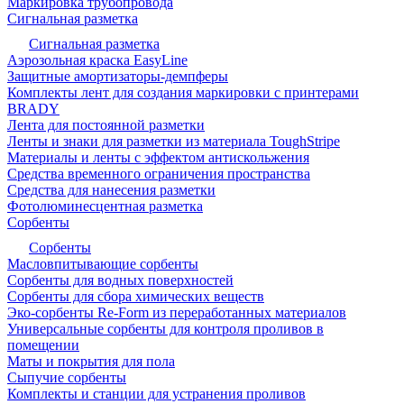
Маркировка трубопровода
Сигнальная разметка
Сигнальная разметка
Аэрозольная краска EasyLine
Защитные амортизаторы-демпферы
Комплекты лент для создания маркировки с принтерами
BRADY
Лента для постоянной разметки
Ленты и знаки для разметки из материала ToughStripe
Материалы и ленты с эффектом антискольжения
Средства временного ограничения пространства
Средства для нанесения разметки
Фотолюминесцентная разметка
Сорбенты
Сорбенты
Масловпитывающие сорбенты
Сорбенты для водных поверхностей
Сорбенты для сбора химических веществ
Эко-сорбенты Re-Form из переработанных материалов
Универсальные сорбенты для контроля проливов в
помещении
Маты и покрытия для пола
Сыпучие сорбенты
Комплекты и станции для устранения проливов