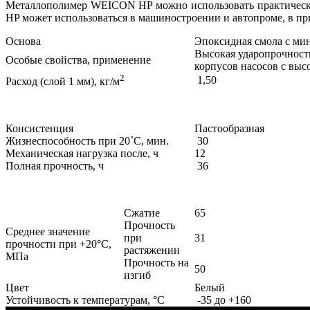
Металлополимер WEICON HP можно использовать практически 
HP может использоваться в машиностроении и автопроме, в п
Основа
Эпоксидная смола с ми
Высокая ударопрочность
Особые свойства, применение
корпусов насосов с выс
2
1,50
Расход (слой 1 мм), кг/м
Консистенция
Пастообразная
Жизнеспособность при 20˚С, мин.
30
Механическая нагрузка после, ч
12
Полная прочность, ч
36
Сжатие
65
Прочность
Среднее значение
при
31
прочности при +20°C,
растяжении
MПa
Прочность на
50
изгиб
Цвет
Белый
Устойчивость к температурам, °С
-35 до +160