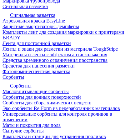
Маркировка трубопровода
Сигнальная разметка
Сигнальная разметка
Аэрозольная краска EasyLine
Защитные амортизаторы-демпферы
Комплекты лент для создания маркировки с принтерами
BRADY
Лента для постоянной разметки
Ленты и знаки для разметки из материала ToughStripe
Материалы и ленты с эффектом антискольжения
Средства временного ограничения пространства
Средства для нанесения разметки
Фотолюминесцентная разметка
Сорбенты
Сорбенты
Масловпитывающие сорбенты
Сорбенты для водных поверхностей
Сорбенты для сбора химических веществ
Эко-сорбенты Re-Form из переработанных материалов
Универсальные сорбенты для контроля проливов в
помещении
Маты и покрытия для пола
Сыпучие сорбенты
Комплекты и станции для устранения проливов