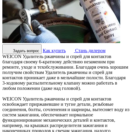
Как купить
Стань дилером
Задать вопрос
WEICON Удалитель ржавчины и спрей для контактов
благодаря своему 6-кратному действию незаменим при
ремонте, уходе и техобслуживании. Благодаря очень хорошим
ползучим свойствам Удалитель ржавчины и спрей для
контактов проникает даже в мельчайшие полости. Благодаря
3-ходовому распылительному клапану можно работать в
любом положении (даже над головой).
WEICON Удалитель ржавчины и спрей для контактов
освобождает приржавевшие и тугие детали, резьбовые
соединения, болты, сочленения и шарниры, вытесняет воду из
систем зажигания, обеспечивает нормальное
функционирование механических деталей и контактов,
например, на крышках распределителя зажигания и
наконечниках проводов к свечам зажигания, надолго