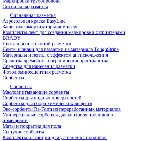
Маркировка трубопровода
Сигнальная разметка
Сигнальная разметка
Аэрозольная краска EasyLine
Защитные амортизаторы-демпферы
Комплекты лент для создания маркировки с принтерами
BRADY
Лента для постоянной разметки
Ленты и знаки для разметки из материала ToughStripe
Материалы и ленты с эффектом антискольжения
Средства временного ограничения пространства
Средства для нанесения разметки
Фотолюминесцентная разметка
Сорбенты
Сорбенты
Масловпитывающие сорбенты
Сорбенты для водных поверхностей
Сорбенты для сбора химических веществ
Эко-сорбенты Re-Form из переработанных материалов
Универсальные сорбенты для контроля проливов в
помещении
Маты и покрытия для пола
Сыпучие сорбенты
Комплекты и станции для устранения проливов