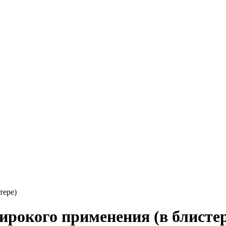
тере)
ирокого применения (в блистер