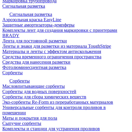
Маркировка трубопровода
Сигнальная разметка
Сигнальная разметка
Аэрозольная краска EasyLine
Защитные амортизаторы-демпферы
Комплекты лент для создания маркировки с принтерами
BRADY
Лента для постоянной разметки
Ленты и знаки для разметки из материала ToughStripe
Материалы и ленты с эффектом антискольжения
Средства временного ограничения пространства
Средства для нанесения разметки
Фотолюминесцентная разметка
Сорбенты
Сорбенты
Масловпитывающие сорбенты
Сорбенты для водных поверхностей
Сорбенты для сбора химических веществ
Эко-сорбенты Re-Form из переработанных материалов
Универсальные сорбенты для контроля проливов в
помещении
Маты и покрытия для пола
Сыпучие сорбенты
Комплекты и станции для устранения проливов