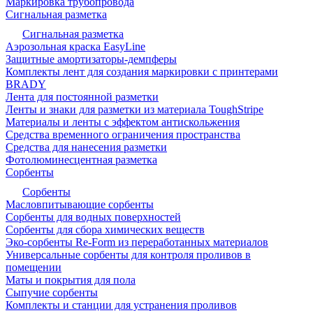
Маркировка трубопровода
Сигнальная разметка
Сигнальная разметка
Аэрозольная краска EasyLine
Защитные амортизаторы-демпферы
Комплекты лент для создания маркировки с принтерами
BRADY
Лента для постоянной разметки
Ленты и знаки для разметки из материала ToughStripe
Материалы и ленты с эффектом антискольжения
Средства временного ограничения пространства
Средства для нанесения разметки
Фотолюминесцентная разметка
Сорбенты
Сорбенты
Масловпитывающие сорбенты
Сорбенты для водных поверхностей
Сорбенты для сбора химических веществ
Эко-сорбенты Re-Form из переработанных материалов
Универсальные сорбенты для контроля проливов в
помещении
Маты и покрытия для пола
Сыпучие сорбенты
Комплекты и станции для устранения проливов