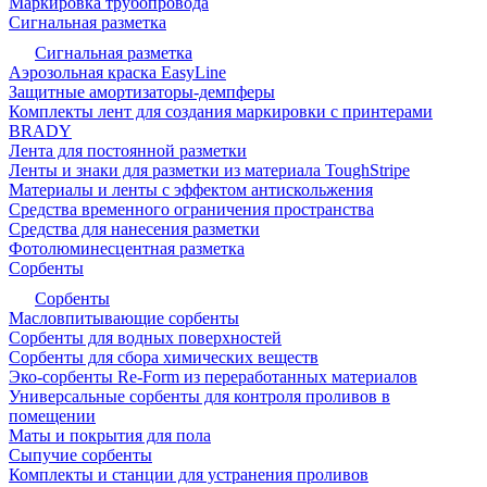
Маркировка трубопровода
Сигнальная разметка
Сигнальная разметка
Аэрозольная краска EasyLine
Защитные амортизаторы-демпферы
Комплекты лент для создания маркировки с принтерами
BRADY
Лента для постоянной разметки
Ленты и знаки для разметки из материала ToughStripe
Материалы и ленты с эффектом антискольжения
Средства временного ограничения пространства
Средства для нанесения разметки
Фотолюминесцентная разметка
Сорбенты
Сорбенты
Масловпитывающие сорбенты
Сорбенты для водных поверхностей
Сорбенты для сбора химических веществ
Эко-сорбенты Re-Form из переработанных материалов
Универсальные сорбенты для контроля проливов в
помещении
Маты и покрытия для пола
Сыпучие сорбенты
Комплекты и станции для устранения проливов