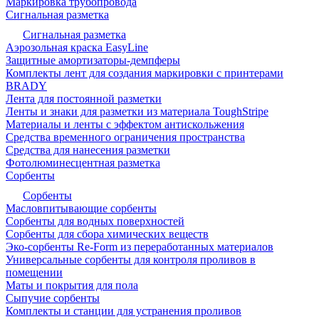
Маркировка трубопровода
Сигнальная разметка
Сигнальная разметка
Аэрозольная краска EasyLine
Защитные амортизаторы-демпферы
Комплекты лент для создания маркировки с принтерами
BRADY
Лента для постоянной разметки
Ленты и знаки для разметки из материала ToughStripe
Материалы и ленты с эффектом антискольжения
Средства временного ограничения пространства
Средства для нанесения разметки
Фотолюминесцентная разметка
Сорбенты
Сорбенты
Масловпитывающие сорбенты
Сорбенты для водных поверхностей
Сорбенты для сбора химических веществ
Эко-сорбенты Re-Form из переработанных материалов
Универсальные сорбенты для контроля проливов в
помещении
Маты и покрытия для пола
Сыпучие сорбенты
Комплекты и станции для устранения проливов