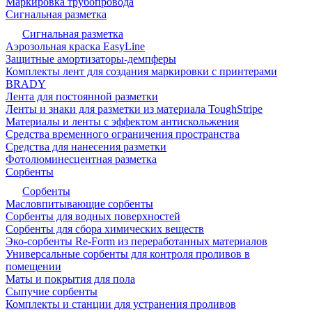
Маркировка трубопровода
Сигнальная разметка
Сигнальная разметка
Аэрозольная краска EasyLine
Защитные амортизаторы-демпферы
Комплекты лент для создания маркировки с принтерами
BRADY
Лента для постоянной разметки
Ленты и знаки для разметки из материала ToughStripe
Материалы и ленты с эффектом антискольжения
Средства временного ограничения пространства
Средства для нанесения разметки
Фотолюминесцентная разметка
Сорбенты
Сорбенты
Масловпитывающие сорбенты
Сорбенты для водных поверхностей
Сорбенты для сбора химических веществ
Эко-сорбенты Re-Form из переработанных материалов
Универсальные сорбенты для контроля проливов в
помещении
Маты и покрытия для пола
Сыпучие сорбенты
Комплекты и станции для устранения проливов