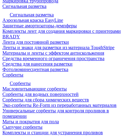
Маркировка трубопровода
Сигнальная разметка
Сигнальная разметка
Аэрозольная краска EasyLine
Защитные амортизаторы-демпферы
Комплекты лент для создания маркировки с принтерами
BRADY
Лента для постоянной разметки
Ленты и знаки для разметки из материала ToughStripe
Материалы и ленты с эффектом антискольжения
Средства временного ограничения пространства
Средства для нанесения разметки
Фотолюминесцентная разметка
Сорбенты
Сорбенты
Масловпитывающие сорбенты
Сорбенты для водных поверхностей
Сорбенты для сбора химических веществ
Эко-сорбенты Re-Form из переработанных материалов
Универсальные сорбенты для контроля проливов в
помещении
Маты и покрытия для пола
Сыпучие сорбенты
Комплекты и станции для устранения проливов