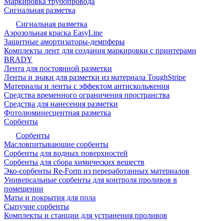
Маркировка трубопровода
Сигнальная разметка
Сигнальная разметка
Аэрозольная краска EasyLine
Защитные амортизаторы-демпферы
Комплекты лент для создания маркировки с принтерами
BRADY
Лента для постоянной разметки
Ленты и знаки для разметки из материала ToughStripe
Материалы и ленты с эффектом антискольжения
Средства временного ограничения пространства
Средства для нанесения разметки
Фотолюминесцентная разметка
Сорбенты
Сорбенты
Масловпитывающие сорбенты
Сорбенты для водных поверхностей
Сорбенты для сбора химических веществ
Эко-сорбенты Re-Form из переработанных материалов
Универсальные сорбенты для контроля проливов в
помещении
Маты и покрытия для пола
Сыпучие сорбенты
Комплекты и станции для устранения проливов