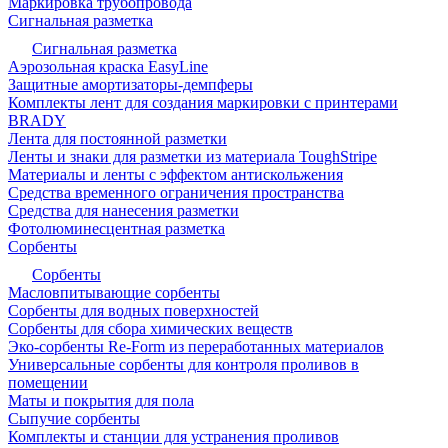
Маркировка трубопровода
Сигнальная разметка
Сигнальная разметка
Аэрозольная краска EasyLine
Защитные амортизаторы-демпферы
Комплекты лент для создания маркировки с принтерами
BRADY
Лента для постоянной разметки
Ленты и знаки для разметки из материала ToughStripe
Материалы и ленты с эффектом антискольжения
Средства временного ограничения пространства
Средства для нанесения разметки
Фотолюминесцентная разметка
Сорбенты
Сорбенты
Масловпитывающие сорбенты
Сорбенты для водных поверхностей
Сорбенты для сбора химических веществ
Эко-сорбенты Re-Form из переработанных материалов
Универсальные сорбенты для контроля проливов в
помещении
Маты и покрытия для пола
Сыпучие сорбенты
Комплекты и станции для устранения проливов