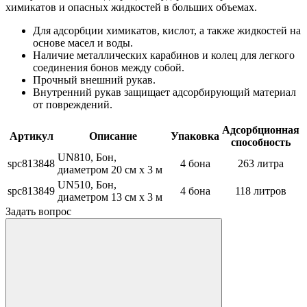
химикатов и опасных жидкостей в больших объемах.
Для адсорбции химикатов, кислот, а также жидкостей на
основе масел и воды.
Наличие металлических карабинов и колец для легкого
соединения бонов между собой.
Прочный внешний рукав.
Внутренний рукав защищает адсорбирующий материал
от повреждений.
Адсорбционная
Артикул
Описание
Упаковка
способность
UN810, Бон,
spc813848
4 бона
263 литра
диаметром 20 см x 3 м
UN510, Бон,
spc813849
4 бона
118 литров
диаметром 13 см x 3 м
Задать вопрос