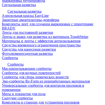
Маркировка трубопровода
Сигнальная разметка
Сигнальная разметка
Аэрозольная краска EasyLine
Защитные амортизаторы-демпферы
Комплекты лент для создания маркировки с принтерами
BRADY
Лента для постоянной разметки
Ленты и знаки для разметки из материала ToughStripe
Материалы и ленты с эффектом антискольжения
Средства временного ограничения пространства
Средства для нанесения разметки
Фотолюминесцентная разметка
Сорбенты
Сорбенты
Масловпитывающие сорбенты
Сорбенты для водных поверхностей
Сорбенты для сбора химических веществ
Эко-сорбенты Re-Form из переработанных материалов
Универсальные сорбенты для контроля проливов в
помещении
Маты и покрытия для пола
Сыпучие сорбенты
Комплекты и станции для устранения проливов