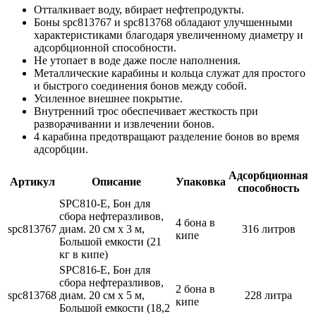
Отталкивает воду, вбирает нефтепродукты.
Боны spc813767 и spc813768 обладают улучшенными
характеристиками благодаря увеличенному диаметру и
адсорбционной способности.
Не утопает в воде даже после наполнения.
Металлические карабины и кольца служат для простого
и быстрого соединения бонов между собой.
Усиленное внешнее покрытие.
Внутренний трос обеспечивает жесткость при
разворачивании и извлечении бонов.
4 карабина предотвращают разделение бонов во время
адсорбции.
Адсорбционная
Артикул
Описание
Упаковка
способность
SPC810-E, Бон для
сбора нефтеразливов,
4 бона в
spc813767
диам. 20 см x 3 м,
316 литров
кипе
Большой емкости (21
кг в кипе)
SPC816-E, Бон для
сбора нефтеразливов,
2 бона в
spc813768
диам. 20 см x 5 м,
228 литра
кипе
Большой емкости (18,2