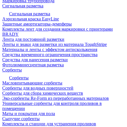
Маркировка трубопровода
Сигнальная разметка
Сигнальная разметка
Аэрозольная краска EasyLine
Защитные амортизаторы-демпферы
Комплекты лент для создания маркировки с принтерами
BRADY
Лента для постоянной разметки
Ленты и знаки для разметки из материала ToughStripe
Материалы и ленты с эффектом антискольжения
Средства временного ограничения пространства
Средства для нанесения разметки
Фотолюминесцентная разметка
Сорбенты
Сорбенты
Масловпитывающие сорбенты
Сорбенты для водных поверхностей
Сорбенты для сбора химических веществ
Эко-сорбенты Re-Form из переработанных материалов
Универсальные сорбенты для контроля проливов в
помещении
Маты и покрытия для пола
Сыпучие сорбенты
Комплекты и станции для устранения проливов