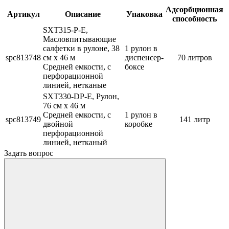
Адсорбционная
Артикул
Описание
Упаковка
способность
SXT315-P-E,
Масловпитывающие
салфетки в рулоне, 38
1 рулон в
spc813748
см x 46 м
диспенсер-
70 литров
Средней емкости, с
боксе
перфорационной
линией, нетканые
SXT330-DP-E, Рулон,
76 см x 46 м
Средней емкости, с
1 рулон в
spc813749
141 литр
двойной
коробке
перфорационной
линией, нетканый
Задать вопрос