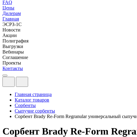
FAQ
Цены
Дилерам
Главная
ЭСРЗ-1С
Новости
Акции
Полиграфия
Выгрузки
Вебинары
Соглашение
Проекты
Контакты
Главная страница
Каталог товаров
Сорбенты
Сыпучие сорбенты
Сорбент Brady Re-Form Regranular универсальный сыпуч
Сорбент Brady Re-Form Regr