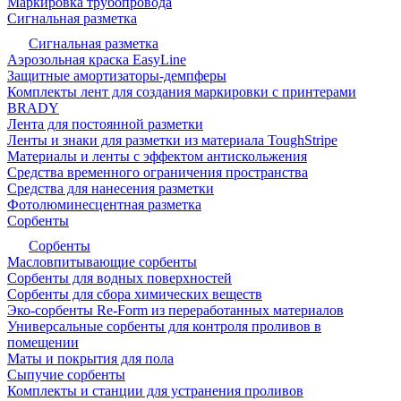
Маркировка трубопровода
Сигнальная разметка
Сигнальная разметка
Аэрозольная краска EasyLine
Защитные амортизаторы-демпферы
Комплекты лент для создания маркировки с принтерами
BRADY
Лента для постоянной разметки
Ленты и знаки для разметки из материала ToughStripe
Материалы и ленты с эффектом антискольжения
Средства временного ограничения пространства
Средства для нанесения разметки
Фотолюминесцентная разметка
Сорбенты
Сорбенты
Масловпитывающие сорбенты
Сорбенты для водных поверхностей
Сорбенты для сбора химических веществ
Эко-сорбенты Re-Form из переработанных материалов
Универсальные сорбенты для контроля проливов в
помещении
Маты и покрытия для пола
Сыпучие сорбенты
Комплекты и станции для устранения проливов