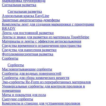
Маркировка трубопровода
Сигнальная разметка
Сигнальная разметка
Аэрозольная краска EasyLine
Защитные амортизаторы-демпферы
Комплекты лент для создания маркировки с принтерами
BRADY
Лента для постоянной разметки
Ленты и знаки для разметки из материала ToughStripe
Материалы и ленты с эффектом антискольжения
Средства временного ограничения пространства
Средства для нанесения разметки
Фотолюминесцентная разметка
Сорбенты
Сорбенты
Масловпитывающие сорбенты
Сорбенты для водных поверхностей
Сорбенты для сбора химических веществ
Эко-сорбенты Re-Form из переработанных материалов
Универсальные сорбенты для контроля проливов в
помещении
Маты и покрытия для пола
Сыпучие сорбенты
Комплекты и станции для устранения проливов