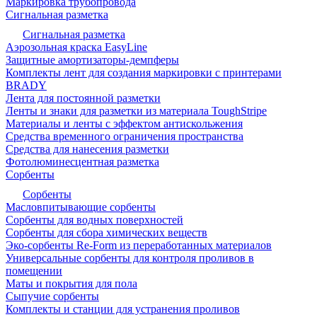
Маркировка трубопровода
Сигнальная разметка
Сигнальная разметка
Аэрозольная краска EasyLine
Защитные амортизаторы-демпферы
Комплекты лент для создания маркировки с принтерами
BRADY
Лента для постоянной разметки
Ленты и знаки для разметки из материала ToughStripe
Материалы и ленты с эффектом антискольжения
Средства временного ограничения пространства
Средства для нанесения разметки
Фотолюминесцентная разметка
Сорбенты
Сорбенты
Масловпитывающие сорбенты
Сорбенты для водных поверхностей
Сорбенты для сбора химических веществ
Эко-сорбенты Re-Form из переработанных материалов
Универсальные сорбенты для контроля проливов в
помещении
Маты и покрытия для пола
Сыпучие сорбенты
Комплекты и станции для устранения проливов