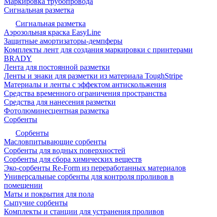
Маркировка трубопровода
Сигнальная разметка
Сигнальная разметка
Аэрозольная краска EasyLine
Защитные амортизаторы-демпферы
Комплекты лент для создания маркировки с принтерами
BRADY
Лента для постоянной разметки
Ленты и знаки для разметки из материала ToughStripe
Материалы и ленты с эффектом антискольжения
Средства временного ограничения пространства
Средства для нанесения разметки
Фотолюминесцентная разметка
Сорбенты
Сорбенты
Масловпитывающие сорбенты
Сорбенты для водных поверхностей
Сорбенты для сбора химических веществ
Эко-сорбенты Re-Form из переработанных материалов
Универсальные сорбенты для контроля проливов в
помещении
Маты и покрытия для пола
Сыпучие сорбенты
Комплекты и станции для устранения проливов