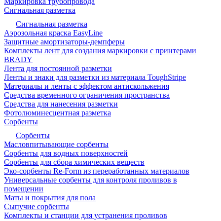
Маркировка трубопровода
Сигнальная разметка
Сигнальная разметка
Аэрозольная краска EasyLine
Защитные амортизаторы-демпферы
Комплекты лент для создания маркировки с принтерами
BRADY
Лента для постоянной разметки
Ленты и знаки для разметки из материала ToughStripe
Материалы и ленты с эффектом антискольжения
Средства временного ограничения пространства
Средства для нанесения разметки
Фотолюминесцентная разметка
Сорбенты
Сорбенты
Масловпитывающие сорбенты
Сорбенты для водных поверхностей
Сорбенты для сбора химических веществ
Эко-сорбенты Re-Form из переработанных материалов
Универсальные сорбенты для контроля проливов в
помещении
Маты и покрытия для пола
Сыпучие сорбенты
Комплекты и станции для устранения проливов