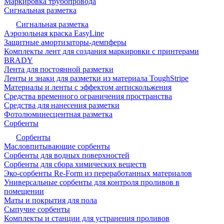
Маркировка трубопровода
Сигнальная разметка
Сигнальная разметка
Аэрозольная краска EasyLine
Защитные амортизаторы-демпферы
Комплекты лент для создания маркировки с принтерами
BRADY
Лента для постоянной разметки
Ленты и знаки для разметки из материала ToughStripe
Материалы и ленты с эффектом антискольжения
Средства временного ограничения пространства
Средства для нанесения разметки
Фотолюминесцентная разметка
Сорбенты
Сорбенты
Масловпитывающие сорбенты
Сорбенты для водных поверхностей
Сорбенты для сбора химических веществ
Эко-сорбенты Re-Form из переработанных материалов
Универсальные сорбенты для контроля проливов в
помещении
Маты и покрытия для пола
Сыпучие сорбенты
Комплекты и станции для устранения проливов