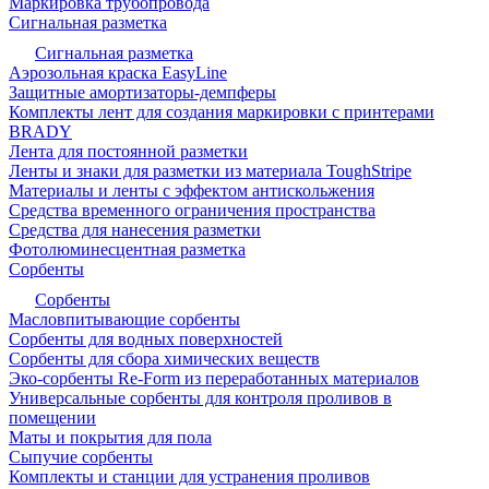
Маркировка трубопровода
Сигнальная разметка
Сигнальная разметка
Аэрозольная краска EasyLine
Защитные амортизаторы-демпферы
Комплекты лент для создания маркировки с принтерами
BRADY
Лента для постоянной разметки
Ленты и знаки для разметки из материала ToughStripe
Материалы и ленты с эффектом антискольжения
Средства временного ограничения пространства
Средства для нанесения разметки
Фотолюминесцентная разметка
Сорбенты
Сорбенты
Масловпитывающие сорбенты
Сорбенты для водных поверхностей
Сорбенты для сбора химических веществ
Эко-сорбенты Re-Form из переработанных материалов
Универсальные сорбенты для контроля проливов в
помещении
Маты и покрытия для пола
Сыпучие сорбенты
Комплекты и станции для устранения проливов