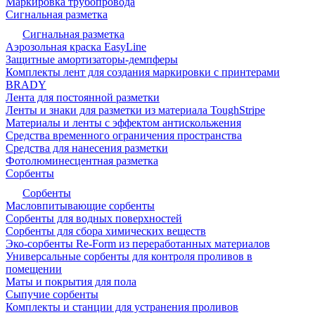
Маркировка трубопровода
Сигнальная разметка
Сигнальная разметка
Аэрозольная краска EasyLine
Защитные амортизаторы-демпферы
Комплекты лент для создания маркировки с принтерами
BRADY
Лента для постоянной разметки
Ленты и знаки для разметки из материала ToughStripe
Материалы и ленты с эффектом антискольжения
Средства временного ограничения пространства
Средства для нанесения разметки
Фотолюминесцентная разметка
Сорбенты
Сорбенты
Масловпитывающие сорбенты
Сорбенты для водных поверхностей
Сорбенты для сбора химических веществ
Эко-сорбенты Re-Form из переработанных материалов
Универсальные сорбенты для контроля проливов в
помещении
Маты и покрытия для пола
Сыпучие сорбенты
Комплекты и станции для устранения проливов