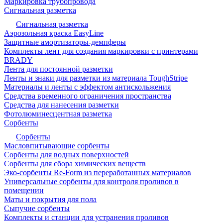
Маркировка трубопровода
Сигнальная разметка
Сигнальная разметка
Аэрозольная краска EasyLine
Защитные амортизаторы-демпферы
Комплекты лент для создания маркировки с принтерами
BRADY
Лента для постоянной разметки
Ленты и знаки для разметки из материала ToughStripe
Материалы и ленты с эффектом антискольжения
Средства временного ограничения пространства
Средства для нанесения разметки
Фотолюминесцентная разметка
Сорбенты
Сорбенты
Масловпитывающие сорбенты
Сорбенты для водных поверхностей
Сорбенты для сбора химических веществ
Эко-сорбенты Re-Form из переработанных материалов
Универсальные сорбенты для контроля проливов в
помещении
Маты и покрытия для пола
Сыпучие сорбенты
Комплекты и станции для устранения проливов