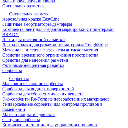
Маркировка трубопровода
Сигнальная разметка
Сигнальная разметка
Аэрозольная краска EasyLine
Защитные амортизаторы-демпферы
Комплекты лент для создания маркировки с принтерами
BRADY
Лента для постоянной разметки
Ленты и знаки для разметки из материала ToughStripe
Материалы и ленты с эффектом антискольжения
Средства временного ограничения пространства
Средства для нанесения разметки
Фотолюминесцентная разметка
Сорбенты
Сорбенты
Масловпитывающие сорбенты
Сорбенты для водных поверхностей
Сорбенты для сбора химических веществ
Эко-сорбенты Re-Form из переработанных материалов
Универсальные сорбенты для контроля проливов в
помещении
Маты и покрытия для пола
Сыпучие сорбенты
Комплекты и станции для устранения проливов