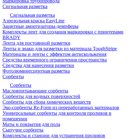
Маркировка трубопровода
Сигнальная разметка
Сигнальная разметка
Аэрозольная краска EasyLine
Защитные амортизаторы-демпферы
Комплекты лент для создания маркировки с принтерами
BRADY
Лента для постоянной разметки
Ленты и знаки для разметки из материала ToughStripe
Материалы и ленты с эффектом антискольжения
Средства временного ограничения пространства
Средства для нанесения разметки
Фотолюминесцентная разметка
Сорбенты
Сорбенты
Масловпитывающие сорбенты
Сорбенты для водных поверхностей
Сорбенты для сбора химических веществ
Эко-сорбенты Re-Form из переработанных материалов
Универсальные сорбенты для контроля проливов в
помещении
Маты и покрытия для пола
Сыпучие сорбенты
Комплекты и станции для устранения проливов