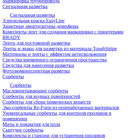
Маркировка трубопровода
Сигнальная разметка
Сигнальная разметка
Аэрозольная краска EasyLine
Защитные амортизаторы-демпферы
Комплекты лент для создания маркировки с принтерами
BRADY
Лента для постоянной разметки
Ленты и знаки для разметки из материала ToughStripe
Материалы и ленты с эффектом антискольжения
Средства временного ограничения пространства
Средства для нанесения разметки
Фотолюминесцентная разметка
Сорбенты
Сорбенты
Масловпитывающие сорбенты
Сорбенты для водных поверхностей
Сорбенты для сбора химических веществ
Эко-сорбенты Re-Form из переработанных материалов
Универсальные сорбенты для контроля проливов в
помещении
Маты и покрытия для пола
Сыпучие сорбенты
Комплекты и станции для устранения проливов