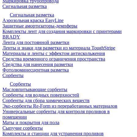
Маркировка трубопровода
Сигнальная разметка
Сигнальная разметка
Аэрозольная краска EasyLine
Защитные амортизаторы-демпферы
Комплекты лент для создания маркировки с принтерами
BRADY
Лента для постоянной разметки
Ленты и знаки для разметки из материала ToughStripe
Материалы и ленты с эффектом антискольжения
Средства временного ограничения пространства
Средства для нанесения разметки
Фотолюминесцентная разметка
Сорбенты
Сорбенты
Масловпитывающие сорбенты
Сорбенты для водных поверхностей
Сорбенты для сбора химических веществ
Эко-сорбенты Re-Form из переработанных материалов
Универсальные сорбенты для контроля проливов в
помещении
Маты и покрытия для пола
Сыпучие сорбенты
Комплекты и станции для устранения проливов