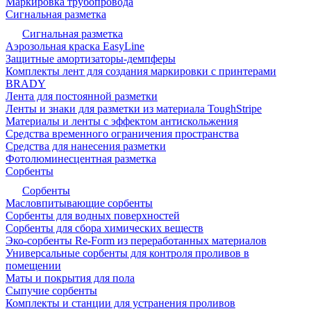
Маркировка трубопровода
Сигнальная разметка
Сигнальная разметка
Аэрозольная краска EasyLine
Защитные амортизаторы-демпферы
Комплекты лент для создания маркировки с принтерами
BRADY
Лента для постоянной разметки
Ленты и знаки для разметки из материала ToughStripe
Материалы и ленты с эффектом антискольжения
Средства временного ограничения пространства
Средства для нанесения разметки
Фотолюминесцентная разметка
Сорбенты
Сорбенты
Масловпитывающие сорбенты
Сорбенты для водных поверхностей
Сорбенты для сбора химических веществ
Эко-сорбенты Re-Form из переработанных материалов
Универсальные сорбенты для контроля проливов в
помещении
Маты и покрытия для пола
Сыпучие сорбенты
Комплекты и станции для устранения проливов