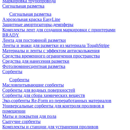
Маркировка трубопровода
Сигнальная разметка
Сигнальная разметка
Аэрозольная краска EasyLine
Защитные амортизаторы-демпферы
Комплекты лент для создания маркировки с принтерами
BRADY
Лента для постоянной разметки
Ленты и знаки для разметки из материала ToughStripe
Материалы и ленты с эффектом антискольжения
Средства временного ограничения пространства
Средства для нанесения разметки
Фотолюминесцентная разметка
Сорбенты
Сорбенты
Масловпитывающие сорбенты
Сорбенты для водных поверхностей
Сорбенты для сбора химических веществ
Эко-сорбенты Re-Form из переработанных материалов
Универсальные сорбенты для контроля проливов в
помещении
Маты и покрытия для пола
Сыпучие сорбенты
Комплекты и станции для устранения проливов