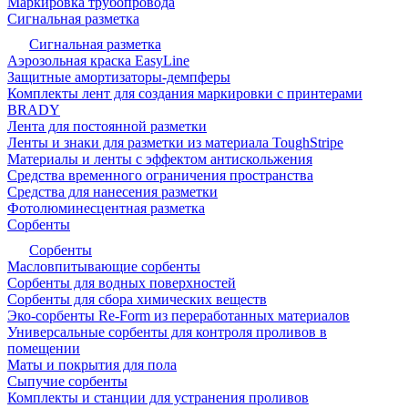
Маркировка трубопровода
Сигнальная разметка
Сигнальная разметка
Аэрозольная краска EasyLine
Защитные амортизаторы-демпферы
Комплекты лент для создания маркировки с принтерами
BRADY
Лента для постоянной разметки
Ленты и знаки для разметки из материала ToughStripe
Материалы и ленты с эффектом антискольжения
Средства временного ограничения пространства
Средства для нанесения разметки
Фотолюминесцентная разметка
Сорбенты
Сорбенты
Масловпитывающие сорбенты
Сорбенты для водных поверхностей
Сорбенты для сбора химических веществ
Эко-сорбенты Re-Form из переработанных материалов
Универсальные сорбенты для контроля проливов в
помещении
Маты и покрытия для пола
Сыпучие сорбенты
Комплекты и станции для устранения проливов