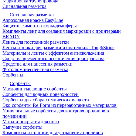
Маркировка трубопровода
Сигнальная разметка
Сигнальная разметка
Аэрозольная краска EasyLine
Защитные амортизаторы-демпферы
Комплекты лент для создания маркировки с принтерами
BRADY
Лента для постоянной разметки
Ленты и знаки для разметки из материала ToughStripe
Материалы и ленты с эффектом антискольжения
Средства временного ограничения пространства
Средства для нанесения разметки
Фотолюминесцентная разметка
Сорбенты
Сорбенты
Масловпитывающие сорбенты
Сорбенты для водных поверхностей
Сорбенты для сбора химических веществ
Эко-сорбенты Re-Form из переработанных материалов
Универсальные сорбенты для контроля проливов в
помещении
Маты и покрытия для пола
Сыпучие сорбенты
Комплекты и станции для устранения проливов