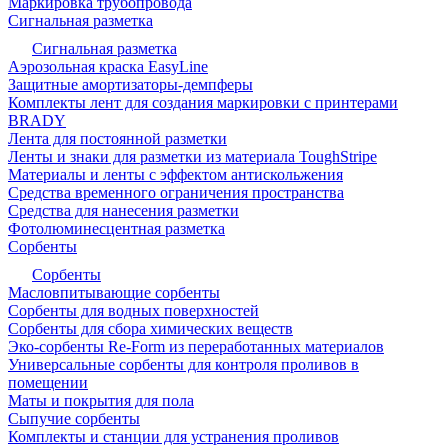
Маркировка трубопровода
Сигнальная разметка
Сигнальная разметка
Аэрозольная краска EasyLine
Защитные амортизаторы-демпферы
Комплекты лент для создания маркировки с принтерами
BRADY
Лента для постоянной разметки
Ленты и знаки для разметки из материала ToughStripe
Материалы и ленты с эффектом антискольжения
Средства временного ограничения пространства
Средства для нанесения разметки
Фотолюминесцентная разметка
Сорбенты
Сорбенты
Масловпитывающие сорбенты
Сорбенты для водных поверхностей
Сорбенты для сбора химических веществ
Эко-сорбенты Re-Form из переработанных материалов
Универсальные сорбенты для контроля проливов в
помещении
Маты и покрытия для пола
Сыпучие сорбенты
Комплекты и станции для устранения проливов