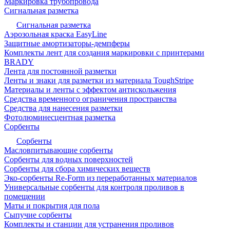
Маркировка трубопровода
Сигнальная разметка
Сигнальная разметка
Аэрозольная краска EasyLine
Защитные амортизаторы-демпферы
Комплекты лент для создания маркировки с принтерами
BRADY
Лента для постоянной разметки
Ленты и знаки для разметки из материала ToughStripe
Материалы и ленты с эффектом антискольжения
Средства временного ограничения пространства
Средства для нанесения разметки
Фотолюминесцентная разметка
Сорбенты
Сорбенты
Масловпитывающие сорбенты
Сорбенты для водных поверхностей
Сорбенты для сбора химических веществ
Эко-сорбенты Re-Form из переработанных материалов
Универсальные сорбенты для контроля проливов в
помещении
Маты и покрытия для пола
Сыпучие сорбенты
Комплекты и станции для устранения проливов