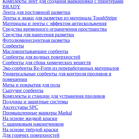
Комплекты лент для создания маркировки с принтерами
BRADY
Лента для постоянной разметки
Ленты и знаки для разметки из материала ToughStripe
Материалы и ленты с эффектом антискольжения
Средства временного ограничения пространства
Средства для нанесения разметки
Фотолюминесцентная разметка
Сорбенты
Масловпитывающие сорбенты
Сорбенты для водных поверхностей
Сорбенты для сбора химических веществ
Эко-сорбенты Re-Form из переработанных материалов
Универсальные сорбенты для контроля проливов в
помещении
Маты и покрытия для пола
Сыпучие сорбенты
Комплекты и станции для устранения проливов
Поддоны и защитные системы
Аксессуары SPC
Промышленные маркеры Markal
На основе жидкой краски
С шариковым наконечником
На основе твёрдой краски
Для горячих поверхностей