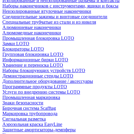
Изолированные и неизолированные разъёмы и контакты
Наборы наконечников с инструментами, ящики и боксы
Неизолированные втулочные наконечники
Соединительные зажимы и винтовые соединители
Специальные трубчатые из стали и из никеля
Алюминиевые наконечники
Алюмомедные наконечники
Промышленная блокировка LOTO
Замки LOTO
Блокираторы LOTO
Групповая блокировка LOTO
Информационные бирки LOTO
Хранение и переноска LOTO
Наборы блокирующих устройств LOTO
Демонстрационные стенды LOTO
Дополнительное оборудование / аксессуары
Программные продукты LOTO
Услуги по внедрению системы LOTO
Промышленная маркировка
Знаки безопасности
Бирочная система Scafftag
Маркировка трубопровода
Сигнальная разметка
Аэрозольная краска EasyLine
Защитные амортизаторы-демпферы