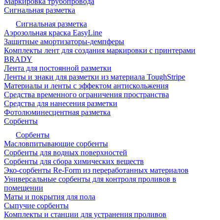
Маркировка трубопровода
Сигнальная разметка
Сигнальная разметка
Аэрозольная краска EasyLine
Защитные амортизаторы-демпферы
Комплекты лент для создания маркировки с принтерами
BRADY
Лента для постоянной разметки
Ленты и знаки для разметки из материала ToughStripe
Материалы и ленты с эффектом антискольжения
Средства временного ограничения пространства
Средства для нанесения разметки
Фотолюминесцентная разметка
Сорбенты
Сорбенты
Масловпитывающие сорбенты
Сорбенты для водных поверхностей
Сорбенты для сбора химических веществ
Эко-сорбенты Re-Form из переработанных материалов
Универсальные сорбенты для контроля проливов в
помещении
Маты и покрытия для пола
Сыпучие сорбенты
Комплекты и станции для устранения проливов