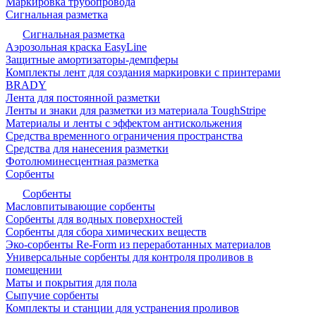
Маркировка трубопровода
Сигнальная разметка
Сигнальная разметка
Аэрозольная краска EasyLine
Защитные амортизаторы-демпферы
Комплекты лент для создания маркировки с принтерами
BRADY
Лента для постоянной разметки
Ленты и знаки для разметки из материала ToughStripe
Материалы и ленты с эффектом антискольжения
Средства временного ограничения пространства
Средства для нанесения разметки
Фотолюминесцентная разметка
Сорбенты
Сорбенты
Масловпитывающие сорбенты
Сорбенты для водных поверхностей
Сорбенты для сбора химических веществ
Эко-сорбенты Re-Form из переработанных материалов
Универсальные сорбенты для контроля проливов в
помещении
Маты и покрытия для пола
Сыпучие сорбенты
Комплекты и станции для устранения проливов