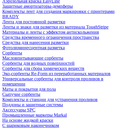
Аэрозольная краска EasyLine
Защитные амортизаторы-демпферы
Комплекты лент для создания маркировки с принтерами
BRADY
Лента для постоянной разметки
Ленты и знаки для разметки из материала ToughStripe
Материалы и ленты с эффектом антискольжения
Средства временного ограничения пространства
Средства для нанесения разметки
Фотолюминесцентная разметка
Сорбенты
Масловпитывающие сорбенты
Сорбенты для водных поверхностей
Сорбенты для сбора химических веществ
Эко-сорбенты Re-Form из переработанных материалов
Универсальные сорбенты для контроля проливов в
помещении
Маты и покрытия для пола
Сыпучие сорбенты
Комплекты и станции для устранения проливов
Поддоны и защитные системы
Аксессуары SPC
Промышленные маркеры Markal
На основе жидкой краски
С шариковым наконечником