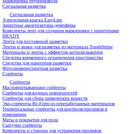
Маркировка трубопровода
Сигнальная разметка
Сигнальная разметка
Аэрозольная краска EasyLine
Защитные амортизаторы-демпферы
Комплекты лент для создания маркировки с принтерами
BRADY
Лента для постоянной разметки
Ленты и знаки для разметки из материала ToughStripe
Материалы и ленты с эффектом антискольжения
Средства временного ограничения пространства
Средства для нанесения разметки
Фотолюминесцентная разметка
Сорбенты
Сорбенты
Масловпитывающие сорбенты
Сорбенты для водных поверхностей
Сорбенты для сбора химических веществ
Эко-сорбенты Re-Form из переработанных материалов
Универсальные сорбенты для контроля проливов в
помещении
Маты и покрытия для пола
Сыпучие сорбенты
Комплекты и станции для устранения проливов