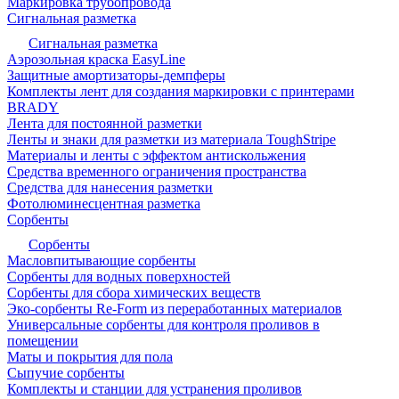
Маркировка трубопровода
Сигнальная разметка
Сигнальная разметка
Аэрозольная краска EasyLine
Защитные амортизаторы-демпферы
Комплекты лент для создания маркировки с принтерами
BRADY
Лента для постоянной разметки
Ленты и знаки для разметки из материала ToughStripe
Материалы и ленты с эффектом антискольжения
Средства временного ограничения пространства
Средства для нанесения разметки
Фотолюминесцентная разметка
Сорбенты
Сорбенты
Масловпитывающие сорбенты
Сорбенты для водных поверхностей
Сорбенты для сбора химических веществ
Эко-сорбенты Re-Form из переработанных материалов
Универсальные сорбенты для контроля проливов в
помещении
Маты и покрытия для пола
Сыпучие сорбенты
Комплекты и станции для устранения проливов