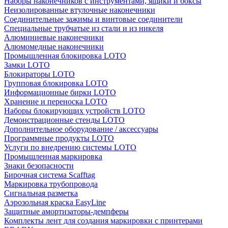
Наборы наконечников с инструментами, ящики и боксы
Неизолированные втулочные наконечники
Соединительные зажимы и винтовые соединители
Специальные трубчатые из стали и из никеля
Алюминиевые наконечники
Алюмомедные наконечники
Промышленная блокировка LOTO
Замки LOTO
Блокираторы LOTO
Групповая блокировка LOTO
Информационные бирки LOTO
Хранение и переноска LOTO
Наборы блокирующих устройств LOTO
Демонстрационные стенды LOTO
Дополнительное оборудование / аксессуары
Программные продукты LOTO
Услуги по внедрению системы LOTO
Промышленная маркировка
Знаки безопасности
Бирочная система Scafftag
Маркировка трубопровода
Сигнальная разметка
Аэрозольная краска EasyLine
Защитные амортизаторы-демпферы
Комплекты лент для создания маркировки с принтерами