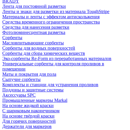
BRADY
Лента для постоянной разметки
Ленты и знаки для разметки из материала ToughStripe
Материалы и ленты с эффектом антискольжения
Средства временного ограничения пространства
Средства для нанесения разметки
Фотолюминесцентная разметка
Сорбенты
Масловпитывающие сорбенты
Сорбенты для водных поверхностей
Сорбенты для сбора химических веществ
Эко-сорбенты Re-Form из переработанных материалов
Универсальные сорбенты для контроля проливов в
помещении
Маты и покрытия для пола
Сыпучие сорбенты
Комплекты и станции для устранения проливов
Поддоны и защитные системы
Аксессуары SPC
Промышленные маркеры Markal
На основе жидкой краски
С шариковым наконечником
На основе твёрдой краски
Для горячих поверхностей
Держатели для маркеров