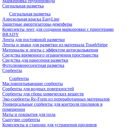
Маркировка трубопровода
Сигнальная разметка
Сигнальная разметка
Аэрозольная краска EasyLine
Защитные амортизаторы-демпферы
Комплекты лент для создания маркировки с принтерами
BRADY
Лента для постоянной разметки
Ленты и знаки для разметки из материала ToughStripe
Материалы и ленты с эффектом антискольжения
Средства временного ограничения пространства
Средства для нанесения разметки
Фотолюминесцентная разметка
Сорбенты
Сорбенты
Масловпитывающие сорбенты
Сорбенты для водных поверхностей
Сорбенты для сбора химических веществ
Эко-сорбенты Re-Form из переработанных материалов
Универсальные сорбенты для контроля проливов в
помещении
Маты и покрытия для пола
Сыпучие сорбенты
Комплекты и станции для устранения проливов