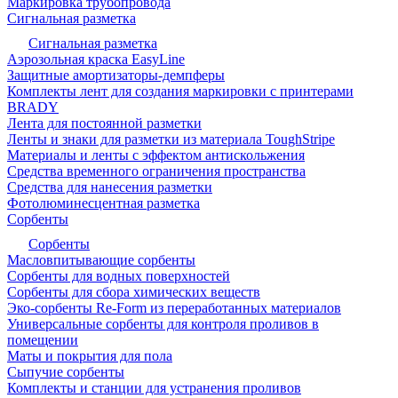
Маркировка трубопровода
Сигнальная разметка
Сигнальная разметка
Аэрозольная краска EasyLine
Защитные амортизаторы-демпферы
Комплекты лент для создания маркировки с принтерами
BRADY
Лента для постоянной разметки
Ленты и знаки для разметки из материала ToughStripe
Материалы и ленты с эффектом антискольжения
Средства временного ограничения пространства
Средства для нанесения разметки
Фотолюминесцентная разметка
Сорбенты
Сорбенты
Масловпитывающие сорбенты
Сорбенты для водных поверхностей
Сорбенты для сбора химических веществ
Эко-сорбенты Re-Form из переработанных материалов
Универсальные сорбенты для контроля проливов в
помещении
Маты и покрытия для пола
Сыпучие сорбенты
Комплекты и станции для устранения проливов