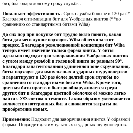
бит, благодаря долгому сроку службы.
Повышает эффективность
: Срок службы больше в 120 раз!*
Благодаря оптимизации бит для Y-образных винтов.(**по
сравнению со стандартными битами Wiha)
До сих пор при покупке бит трудно было понять, какая
бита для чего лучше подходит. Wiha облегчила этот
процесс. Благодаря революционной концепции бит Wiha
теперь имеет значение только форма винта. Y-биты
идеально подходят для заворачивания Y-образных винтов
с углом между резьбой и головкой винта не равным 90°.
Благодаря запатентованной удлинённой зоне скручивания,
биты подходят для импульсных и ударных шуруповертов
и гарантируют в 120 раз более долгий срок службы по
сравнению со стандартными битами Wiha. Кроме того,
цветная бита просто и быстро обнаруживается среди
других бит и благодаря цветной оболочке её можно легко
найти с УФ-светом в темноте. Таким образом уменьшается
количество потерянных бит и снижаются затраты на
приобретение новых.
Применение
: Подходит для заворачивания винтов Y-образной
формы. Подходит для импульсных и ударных шуруповертов.