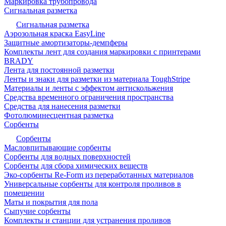
Маркировка трубопровода
Сигнальная разметка
Сигнальная разметка
Аэрозольная краска EasyLine
Защитные амортизаторы-демпферы
Комплекты лент для создания маркировки с принтерами
BRADY
Лента для постоянной разметки
Ленты и знаки для разметки из материала ToughStripe
Материалы и ленты с эффектом антискольжения
Средства временного ограничения пространства
Средства для нанесения разметки
Фотолюминесцентная разметка
Сорбенты
Сорбенты
Масловпитывающие сорбенты
Сорбенты для водных поверхностей
Сорбенты для сбора химических веществ
Эко-сорбенты Re-Form из переработанных материалов
Универсальные сорбенты для контроля проливов в
помещении
Маты и покрытия для пола
Сыпучие сорбенты
Комплекты и станции для устранения проливов