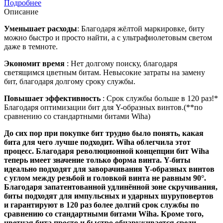
Подробнее
Описание
Уменьшает расходы
: Благодаря жёлтой маркировке, биту
можно быстро и просто найти, а с ультрафиолетовым светом
даже в темноте.
Экономит время
: Нет долгому поиску, благодаря
светящимся цветным битам. Невысокие затраты на замену
бит, благодаря долгому сроку службы.
Повышает эффективность
: Срок службы больше в 120 раз!*
Благодаря оптимизации бит для Y-образных винтов.(**по
сравнению со стандартными битами Wiha)
До сих пор при покупке бит трудно было понять, какая
бита для чего лучше подходит. Wiha облегчила этот
процесс. Благодаря революционной концепции бит Wiha
теперь имеет значение только форма винта. Y-биты
идеально подходят для заворачивания Y-образных винтов
с углом между резьбой и головкой винта не равным 90°.
Благодаря запатентованной удлинённой зоне скручивания,
биты подходят для импульсных и ударных шуруповертов
и гарантируют в 120 раз более долгий срок службы по
сравнению со стандартными битами Wiha. Кроме того,
цветная бита просто и быстро обнаруживается среди