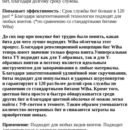
бит, благодаря долгому сроку службы.
Повышает эффективность
: Срок службы бит больше в 120
раз! * Благодаря запатентованной технологии подходят для
любых винтов. (*по сравнению со стандартными битами
Wiha)
До сих пор при покупке бит трудно было понять, какая
бита для чего лучше подходит. Wiha облегчила этот
процесс. Благодаря революционной концепции бит Wiha
теперь имеет значение только форма винта.Универсальная
бита TY подходит как для Т-образных, так и для Y-
образных винтов и поэтому является идеальным
инструментом для заворачивания в любые материалы.
Благодаря запатентованной удлинённой зоне скручивания,
биты подходят для импульсных и ударных шуруповертов
и гарантируют в 120 раз более долгий срок службы по
сравнению со стандартными битами Wiha. Кроме того,
цветная бита просто и быстро обнаруживается среди
других бит и благодаря цветной оболочке её можно легко
найти с УФ-светом в темноте. Таким образом уменьшается
количество потерянных бит и снижаются затраты на
приобретение новых.
Применение
: Подходит для любых видов винтов. Подходит
для импульсных и ударных шуруповертов.