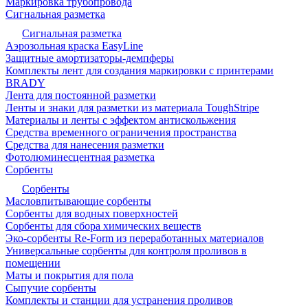
Маркировка трубопровода
Сигнальная разметка
Сигнальная разметка
Аэрозольная краска EasyLine
Защитные амортизаторы-демпферы
Комплекты лент для создания маркировки с принтерами
BRADY
Лента для постоянной разметки
Ленты и знаки для разметки из материала ToughStripe
Материалы и ленты с эффектом антискольжения
Средства временного ограничения пространства
Средства для нанесения разметки
Фотолюминесцентная разметка
Сорбенты
Сорбенты
Масловпитывающие сорбенты
Сорбенты для водных поверхностей
Сорбенты для сбора химических веществ
Эко-сорбенты Re-Form из переработанных материалов
Универсальные сорбенты для контроля проливов в
помещении
Маты и покрытия для пола
Сыпучие сорбенты
Комплекты и станции для устранения проливов