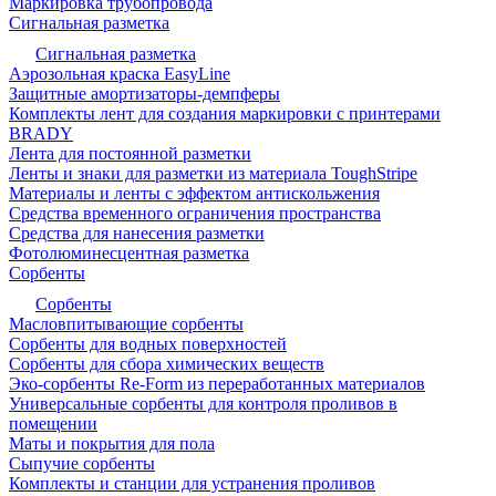
Маркировка трубопровода
Сигнальная разметка
Сигнальная разметка
Аэрозольная краска EasyLine
Защитные амортизаторы-демпферы
Комплекты лент для создания маркировки с принтерами
BRADY
Лента для постоянной разметки
Ленты и знаки для разметки из материала ToughStripe
Материалы и ленты с эффектом антискольжения
Средства временного ограничения пространства
Средства для нанесения разметки
Фотолюминесцентная разметка
Сорбенты
Сорбенты
Масловпитывающие сорбенты
Сорбенты для водных поверхностей
Сорбенты для сбора химических веществ
Эко-сорбенты Re-Form из переработанных материалов
Универсальные сорбенты для контроля проливов в
помещении
Маты и покрытия для пола
Сыпучие сорбенты
Комплекты и станции для устранения проливов