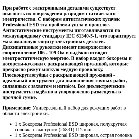
При работе с электронными деталями существует
опасность их повреждения разрядом статического
электричества. С набором антистатических кусачек
Professional ESD эта проблема ушла в прошлое.
Антистатические инструменты изготавливаются по
международному стандарту IEC 61340-5-1, что гарантирует
максимальную защиту электронных деталей.
Диссипативные рукоятки имеют поверхностное
сопротивление 106 - 109 Ом и надёжно отводят
электростатическую энергию. В набор входят бокорезы и
косорезы-кусачки с раскрывающей пружиной, которые
прекрасно режут мягкую медную проволоку.
Плоскокруглогубцы с раскрывающей пружиной -
идеальный инструмент для выполнения точных работ,
связанных с захватом и изгибом. Все диэлектрические
инструменты надёжно и упорядоченно размещены в
прочной сумке.
Применение
: Универсальный набор для режущих работ в
области электроники.
1 x Бокорезы Professional ESD широкая, полукруглая
головка с выступом (26831) 115 mm
1 x Бокорезы Professional ESD широкая, острая головка