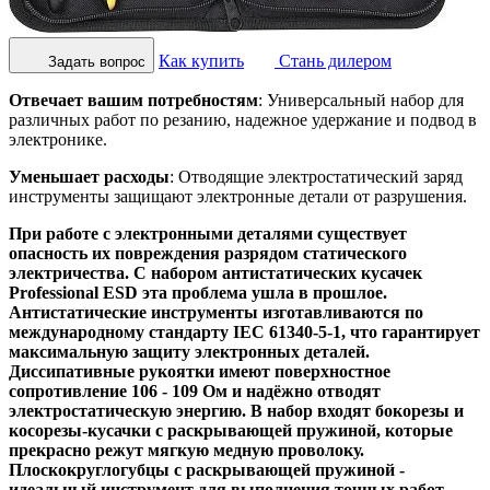
Как купить
Стань дилером
Задать вопрос
Отвечает вашим потребностям
: Универсальный набор для
различных работ по резанию, надежное удержание и подвод в
электронике.
Уменьшает расходы
: Отводящие электростатический заряд
инструменты защищают электронные детали от разрушения.
При работе с электронными деталями существует
опасность их повреждения разрядом статического
электричества. С набором антистатических кусачек
Professional ESD эта проблема ушла в прошлое.
Антистатические инструменты изготавливаются по
международному стандарту IEC 61340-5-1, что гарантирует
максимальную защиту электронных деталей.
Диссипативные рукоятки имеют поверхностное
сопротивление 106 - 109 Ом и надёжно отводят
электростатическую энергию. В набор входят бокорезы и
косорезы-кусачки с раскрывающей пружиной, которые
прекрасно режут мягкую медную проволоку.
Плоскокруглогубцы с раскрывающей пружиной -
идеальный инструмент для выполнения точных работ,