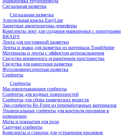
Маркировка трубопровода
Сигнальная разметка
Сигнальная разметка
Аэрозольная краска EasyLine
Защитные амортизаторы-демпферы
Комплекты лент для создания маркировки с принтерами
BRADY
Лента для постоянной разметки
Ленты и знаки для разметки из материала ToughStripe
Материалы и ленты с эффектом антискольжения
Средства временного ограничения пространства
Средства для нанесения разметки
Фотолюминесцентная разметка
Сорбенты
Сорбенты
Масловпитывающие сорбенты
Сорбенты для водных поверхностей
Сорбенты для сбора химических веществ
Эко-сорбенты Re-Form из переработанных материалов
Универсальные сорбенты для контроля проливов в
помещении
Маты и покрытия для пола
Сыпучие сорбенты
Комплекты и станции для устранения проливов