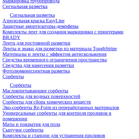
Маркировка трубопровода
Сигнальная разметка
Сигнальная разметка
Аэрозольная краска EasyLine
Защитные амортизаторы-демпферы
Комплекты лент для создания маркировки с принтерами
BRADY
Лента для постоянной разметки
Ленты и знаки для разметки из материала ToughStripe
Материалы и ленты с эффектом антискольжения
Средства временного ограничения пространства
Средства для нанесения разметки
Фотолюминесцентная разметка
Сорбенты
Сорбенты
Масловпитывающие сорбенты
Сорбенты для водных поверхностей
Сорбенты для сбора химических веществ
Эко-сорбенты Re-Form из переработанных материалов
Универсальные сорбенты для контроля проливов в
помещении
Маты и покрытия для пола
Сыпучие сорбенты
Комплекты и станции для устранения проливов