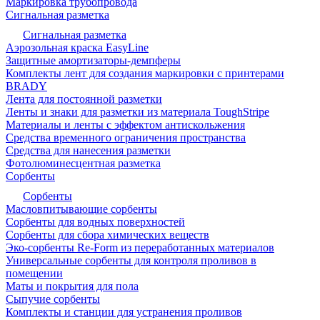
Маркировка трубопровода
Сигнальная разметка
Сигнальная разметка
Аэрозольная краска EasyLine
Защитные амортизаторы-демпферы
Комплекты лент для создания маркировки с принтерами
BRADY
Лента для постоянной разметки
Ленты и знаки для разметки из материала ToughStripe
Материалы и ленты с эффектом антискольжения
Средства временного ограничения пространства
Средства для нанесения разметки
Фотолюминесцентная разметка
Сорбенты
Сорбенты
Масловпитывающие сорбенты
Сорбенты для водных поверхностей
Сорбенты для сбора химических веществ
Эко-сорбенты Re-Form из переработанных материалов
Универсальные сорбенты для контроля проливов в
помещении
Маты и покрытия для пола
Сыпучие сорбенты
Комплекты и станции для устранения проливов